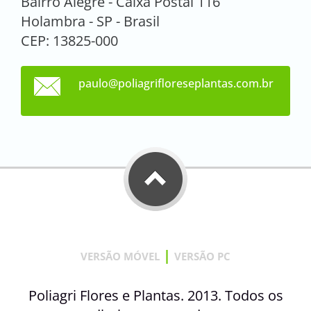
Bairro Alegre - Caixa Postal 116
Holambra - SP - Brasil
CEP: 13825-000
paulo@po
liagrifl
oresepla
ntas.com
.br
|
VERSÃO MÓVEL
VERSÃO PC
Poliagri Flores e Plantas. 2013. Todos os