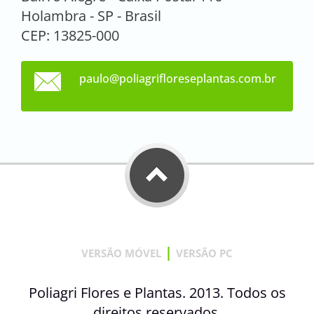
Holambra - SP - Brasil
CEP: 13825-000
paulo@po
liagrifl
oresepla
ntas.com
.br
|
VERSÃO MÓVEL
VERSÃO PC
Poliagri Flores e Plantas. 2013. Todos os
direitos reservados.