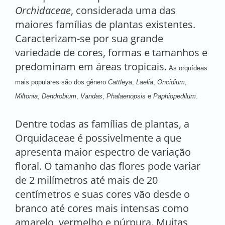
Orchidaceae
, considerada uma das
maiores famílias de plantas existentes.
Caracterizam-se por sua grande
variedade de cores, formas e tamanhos e
predominam em áreas tropicais.
As orquídeas
mais populares são dos gênero
Cattleya
,
Laelia
,
Oncidium
,
Miltonia
,
Dendrobium
,
Vandas
,
Phalaenopsis
e
Paphiopedilum
.
Dentre todas as famílias de plantas, a
Orquidaceae é possivelmente a que
apresenta maior espectro de variação
floral. O tamanho das flores pode variar
de 2 milímetros até mais de 20
centímetros e suas cores vão desde o
branco até cores mais intensas como
amarelo, vermelho e púrpura. Muitas